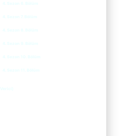
4. Sezon 6. Bölüm
CC
4. Sezon 7. Bölüm
CC
4. Sezon 8. Bölüm
CC
4. Sezon 9. Bölüm
CC
4. Sezon 10. Bölüm
CC
4. Sezon 11. Bölüm
CC
Verici)