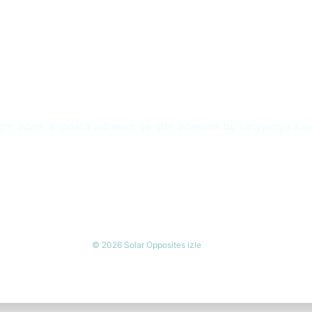
çin adım, e-posta adresim ve site adresim bu tarayıcıya kay
© 2026 Solar Opposites izle
mobil casino siteleri
-
1xbet