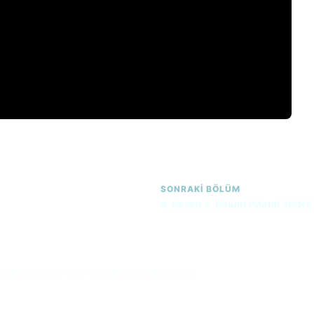
SONRAKI BÖLÜM
4. Sezon 3. Bölüm (Mobil AISHA 
 korkan Korvo, onun iş gezisini yarıda keser.