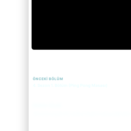
ÖNCEKI BÖLÜM
4. Sezon 1. Bölüm (Ping Pong Masası)
Bölüm Özeti
Terry'nin büyük bir müşteri fırsatını kaçıracağından
Bölüm özetini okumak için tıkla.
(Spoiler İçerebilir)