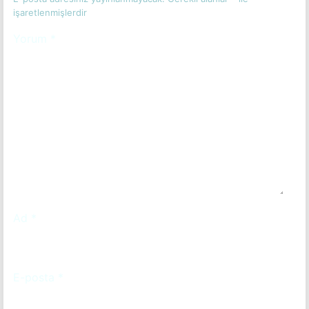
işaretlenmişlerdir
Yorum
*
Ad
*
E-posta
*