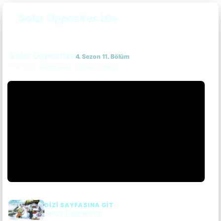
Solar Opposites izle
Solar Opposites
4. Sezon 11. Bölüm
(Terry'nin İstenmeyen Kişileştirilmesi)
DIZI SAYFASINA GIT
Solar Opposites