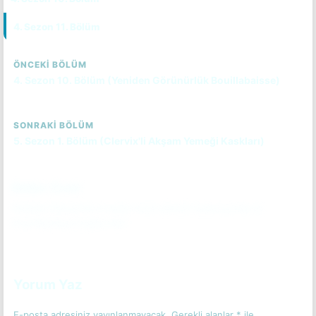
4. Sezon 11. Bölüm
CC
ÖNCEKI BÖLÜM
4. Sezon 10. Bölüm (Yeniden Görünürlük Bouillabaisse)
SONRAKI BÖLÜM
5. Sezon 1. Bölüm (Clervix'li Akşam Yemeği Kaskları)
Bölüm Özeti
Solarlar Dünya'da o kadar uzun süredir bulunuyorlar ki
insanlaşmaya başlıyorlar!
Bölüm özetini okumak için tıkla.
(Spoiler İçerebilir)
Yorum Yaz
E-posta adresiniz yayınlanmayacak.
Gerekli alanlar
*
ile